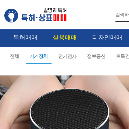
특허매매
실용매매
디자인매매
실용 카테고리
전체
기계장치
전기전자
정보통신
토목