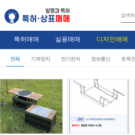
특허매매
실용매매
디자인매매
디자인 카테고리
전체
기계장치
전기전자
정보통신
토목