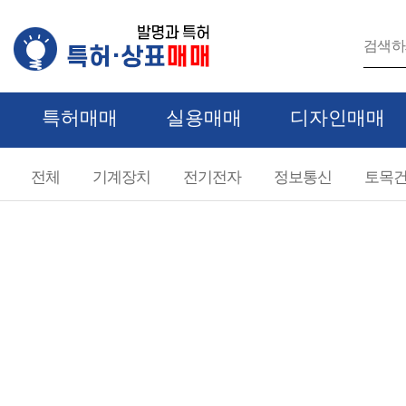
특허매매
실용매매
디자인매매
기타 카테고리
전체
기계장치
전기전자
정보통신
토목